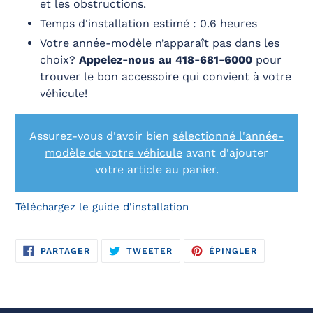
et les obstructions.
Temps d'installation estimé : 0.6 heures
Votre année-modèle n’apparaît pas dans les
choix?
Appelez-nous au 418-681-6000
pour
trouver le bon accessoire qui convient à votre
véhicule!
Assurez-vous d'avoir bien
sélectionné l'année-
modèle de votre véhicule
avant d'ajouter
votre article au panier.
Téléchargez le guide d'installation
PARTAGER
TWEETER
ÉPINGLER
PARTAGER
TWEETER
ÉPINGLER
SUR
SUR
SUR
FACEBOOK
TWITTER
PINTEREST