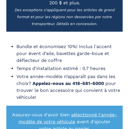
200 $ et plus.
produit
à
Des exceptions s'appliquent pour les articles de grand
votre
format et pour les régions non desservies par notre
panier
transporteur. Détails en concession.
Bundle et économisez 10%! Inclus l'accent
pour évent d’aile, bavettes garde-boue et
déflecteur de coffre
Temps d'installation estimé : 0.7 heures
Votre année-modèle n’apparaît pas dans les
choix?
Appelez-nous au 418-681-6000
pour
trouver le bon accessoire qui convient à votre
véhicule!
Assurez-vous d'avoir bien
sélectionné l'année-
modèle de votre véhicule
avant d'ajouter
votre article au panier.