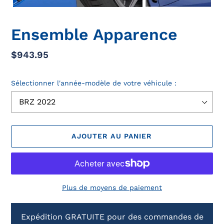
Ensemble Apparence
Prix
$943.95
normal
Sélectionner l'année-modèle de votre véhicule :
AJOUTER AU PANIER
Plus de moyens de paiement
Ajout
Expédition GRATUITE pour des commandes de
d'un