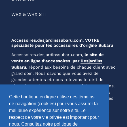
WRX & WRX STI
Accessoires.desjardinssubaru.com, VOTRE
spécialiste pour les accessoires d'origine Subaru
Accessoires.desjardinssubaru.com,
le site de
vente en ligne d'accessoires par
Desjardins
Subaru
, répond aux besoins de chaque client avec
grand soin. Nous savons que vous avez de
grandes attentes et nous relevons le défi de
répondre et de surpasser chaque fois les normes.
Laissez-nous vous prouver notre engagement à
Cette boutique en ligne utilise des témoins
atteindre l'excellence ! Nos conseillers en pièces
de navigation (cookies) pour vous assurer la
et accessoires ont hâte de partager leurs
meilleure expérience sur notre site. Le
connaissances et leur enthousiasme avec vous.
respect de votre vie privée est important pour
Obtenir plus d'informations
nous. Consultez notre politique de