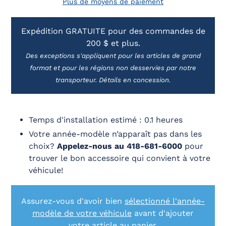
Plus de moyens de paiement
Ajout
Expédition GRATUITE pour des commandes de
d'un
200 $ et plus.
produit
à
Des exceptions s'appliquent pour les articles de grand
votre
format et pour les régions non desservies par notre
panier
transporteur. Détails en concession.
Temps d'installation estimé : 0.1 heures
Votre année-modèle n’apparaît pas dans les
choix?
Appelez-nous au 418-681-6000
pour
trouver le bon accessoire qui convient à votre
véhicule!
Assurez-vous d'avoir bien
sélectionné l'année-
modèle de votre véhicule
avant d'ajouter
votre article au panier.